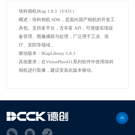
埃科相机IKap 1.8.3（V431）
概述：埃科相机 SDK，是面向国产相机的开发工
具包。支持多平台，含丰富 API，可便捷实现设
备管理、图像捕获与处理，广泛用于工业、医
疗、安防等领域 。
驱动版本：IKapLibrary 1.8.3
其他要求：在VisionPlus431系列软件中使用埃科
相机进行取像，建议安装此版本驱动。