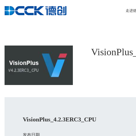
走进
VisionPlu
VisionPlus_4.2.3ERC3_CPU
发布日期