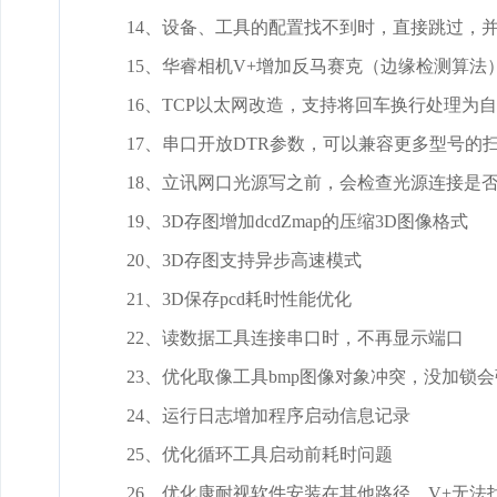
14、设备、工具的配置找不到时，直接跳过，并记录
15、华睿相机V+增加反马赛克（边缘检测算法
16、TCP以太网改造，支持将回车换行处理为
17、串口开放DTR参数，可以兼容更多型号的
18、立讯网口光源写之前，会检查光源连接是
19、3D存图增加dcdZmap的压缩3D图像格式
20、3D存图支持异步高速模式
21、3D保存pcd耗时性能优化
22、读数据工具连接串口时，不再显示端口
23、优化取像工具bmp图像对象冲突，没加锁
24、运行日志增加程序启动信息记录
25、优化循环工具启动前耗时问题
26、优化康耐视软件安装在其他路径，V+无法找到Po