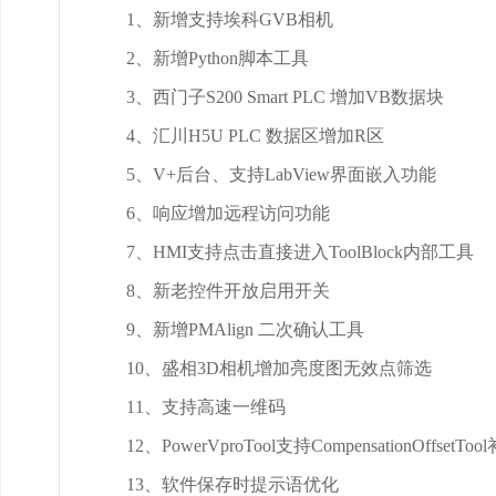
1、新增支持埃科GVB相机
2、新增Python脚本工具
3、西门子S200 Smart PLC 增加VB数据块
4、汇川H5U PLC 数据区增加R区
5、V+后台、支持LabView界面嵌入功能
6、响应增加远程访问功能
7、HMI支持点击直接进入ToolBlock内部工具
8、新老控件开放启用开关
9、新增PMAlign 二次确认工具
10、盛相3D相机增加亮度图无效点筛选
11、支持高速一维码
12、PowerVproTool支持CompensationOffsetT
13、软件保存时提示语优化