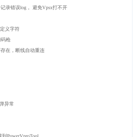
错误log， 避免Vpsx打不开
）
自定义字符
扫码枪
否存在，断线自动重连
会弹异常
werVproTool